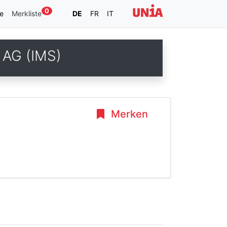
0
e
Merkliste
DE
FR
IT
 AG (IMS)
Merken