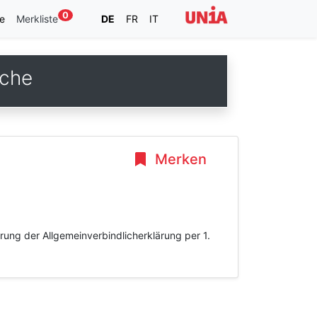
0
e
Merkliste
DE
FR
IT
nche
Merken
ung der Allgemeinverbindlicherklärung per 1.