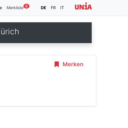
0
e
Merkliste
DE
FR
IT
ürich
Merken