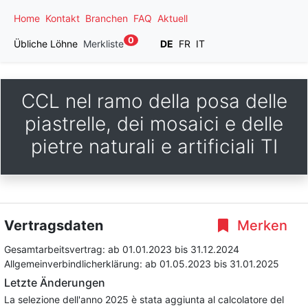
Home
Kontakt
Branchen
FAQ
Aktuell
0
Übliche Löhne
Merkliste
DE
FR
IT
CCL nel ramo della posa delle
piastrelle, dei mosaici e delle
pietre naturali e artificiali TI
Vertragsdaten
Merken
Gesamtarbeitsvertrag:
ab 01.01.2023
bis 31.12.2024
Allgemeinverbindlicherklärung:
ab 01.05.2023
bis 31.01.2025
Letzte Änderungen
La selezione dell'anno 2025 è stata aggiunta al calcolatore del