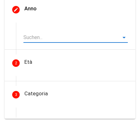
Anno
Età
2
Categoria
3