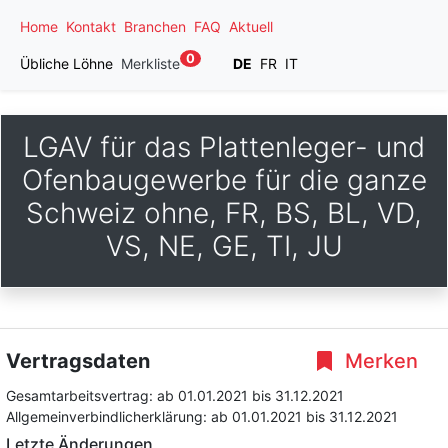
Home
Kontakt
Branchen
FAQ
Aktuell
0
Übliche Löhne
Merkliste
DE
FR
IT
LGAV für das Plattenleger- und
Ofenbaugewerbe für die ganze
Schweiz ohne, FR, BS, BL, VD,
VS, NE, GE, TI, JU
Vertragsdaten
Merken
Gesamtarbeitsvertrag:
ab 01.01.2021
bis 31.12.2021
Allgemeinverbindlicherklärung:
ab 01.01.2021
bis 31.12.2021
Letzte Änderungen