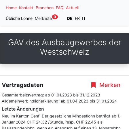
Home
Kontakt
Branchen
FAQ
Aktuell
0
Übliche Löhne
Merkliste
DE
FR
IT
GAV des Ausbaugewerbes der
Westschweiz
Vertragsdaten
Merken
Gesamtarbeitsvertrag:
ab 01.01.2023
bis 31.12.2023
Allgemeinverbindlicherklärung:
ab 01.04.2023
bis 31.01.2024
Letzte Änderungen
Neu im Kanton Genf: Der gesetzliche Mindestlohn beträgt ab 1.
Januar 2024 CHF 24.32 /Stunde, resp. CHF 22.45 als
Basisstundenlohn, wenn ein Anspruch auf einen 13. Monatslohn