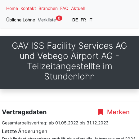
Home
Kontakt
Branchen
FAQ
Aktuell
0
Übliche Löhne
Merkliste
DE
FR
IT
GAV ISS Facility Services AG
und Vebego Airport AG -
Teilzeitangestellte im
Stundenlohn
Vertragsdaten
Merken
Gesamtarbeitsvertrag:
ab 01.05.2022
bis 31.12.2023
Letzte Änderungen
Der Mindestlohnrechner enthält ab sofort die Jahresauswahl 2024.