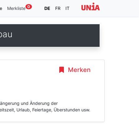
0
e
Merkliste
DE
FR
IT
bau
Merken
rlängerung und Änderung der
itszeit, Urlaub, Feiertage, Überstunden usw.