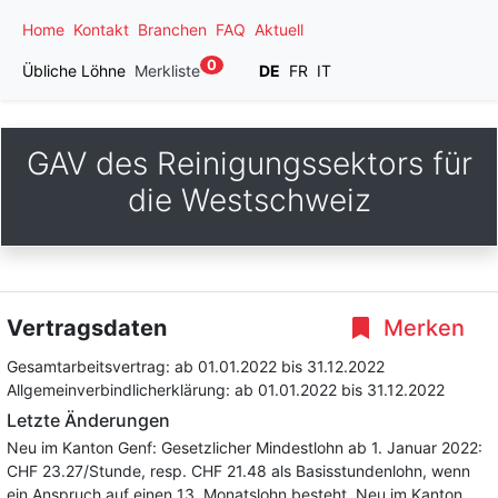
Home
Kontakt
Branchen
FAQ
Aktuell
0
Übliche Löhne
Merkliste
DE
FR
IT
GAV des Reinigungssektors für
die Westschweiz
Vertragsdaten
Merken
Gesamtarbeitsvertrag:
ab 01.01.2022
bis 31.12.2022
Allgemeinverbindlicherklärung:
ab 01.01.2022
bis 31.12.2022
Letzte Änderungen
Neu im Kanton Genf: Gesetzlicher Mindestlohn ab 1. Januar 2022:
CHF 23.27/Stunde, resp. CHF 21.48 als Basisstundenlohn, wenn
ein Anspruch auf einen 13. Monatslohn besteht. Neu im Kanton