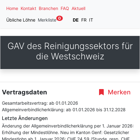
Home
Kontakt
Branchen
FAQ
Aktuell
0
Übliche Löhne
Merkliste
DE
FR
IT
GAV des Reinigungssektors für
die Westschweiz
Vertragsdaten
Merken
Gesamtarbeitsvertrag:
ab 01.01.2026
Allgemeinverbindlicherklärung:
ab 01.01.2026
bis 31.12.2028
Letzte Änderungen
Änderung der Allgemeinverbindlicherklärung per 1. Januar 2026:
Erhöhung der Mindestlöhne. Neu im Kanton Genf: Gesetzlicher
Mindestlohn ab 1. Januar 2026: CHF 24.59 /Stunde, resp. CHF