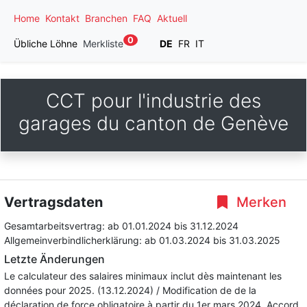
Home
Kontakt
Branchen
FAQ
Aktuell
0
Übliche Löhne
Merkliste
DE
FR
IT
CCT pour l'industrie des
garages du canton de Genève
Vertragsdaten
Merken
Gesamtarbeitsvertrag:
ab 01.01.2024
bis 31.12.2024
Allgemeinverbindlicherklärung:
ab 01.03.2024
bis 31.03.2025
Letzte Änderungen
Le calculateur des salaires minimaux inclut dès maintenant les
données pour 2025. (13.12.2024) / Modification de de la
déclaration de force obligatoire à partir du 1er mars 2024. Accord